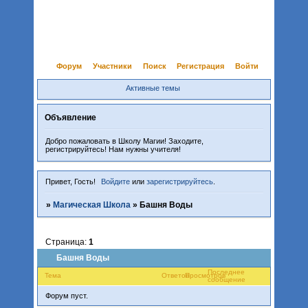
Форум
Участники
Поиск
Регистрация
Войти
Активные темы
Объявление
Добро пожаловать в Школу Магии! Заходите,
регистрируйтесь! Нам нужны учителя!
Привет, Гость!
Войдите
или
зарегистрируйтесь
.
»
Магическая Школа
»
Башня Воды
Страница:
1
Башня Воды
Последнее
Тема
Ответов
Просмотров
сообщение
Форум пуст.